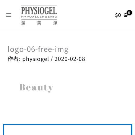
跳
搜
至
尋
$
0
主
關
要
內
鍵
容
字
logo-06-free-img
:
作者:
physiogel
/
2020-02-08