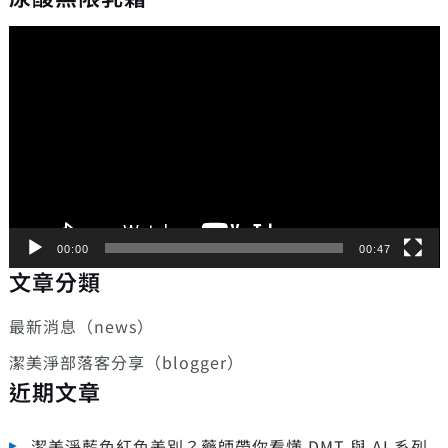
視
訊
播
放
器
00:00
00:47
文章分類
最新消息（news）
潔美淨部落客分享（blogger）
近期文章
潔美淨藍色紅色差別？藥師帶你看懂 DMT 與 AI 系列