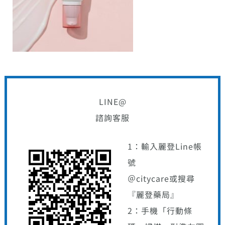
LINE@
諮詢客服
1：輸入麗登Line帳
號
＠citycare或搜尋
『麗登藥局』
2：手機「行動條