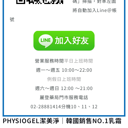
碼」掃描，對準左圖
將自動加入Line＠帳
號
營業服務時間
平日上班時間
週一～週五 10:00～22:00
例假日上班時間
週六～週日 12:00 ～21:00
麗登藥局門市服務電話
02-28881414
分機10、11、12
PHYSIOGEL潔美淨｜韓國銷售NO.1乳霜