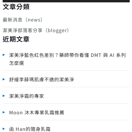
文章分類
最新消息（news）
潔美淨部落客分享（blogger）
近期文章
潔美淨藍色紅色差別？藥師帶你看懂 DMT 與 AI 系列
怎麼選
舒緩李薛瑪肌膚不適的潔美淨
潔美淨霜的專家
Moon 沐木專業乳霜推薦
函 Han的隨身乳霜