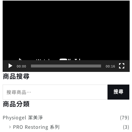
視
訊
播
放
器
00:00
00:16
商品搜尋
搜尋
商品分類
Physiogel 潔美淨
(79)
PRO Restoring 系列
(3)