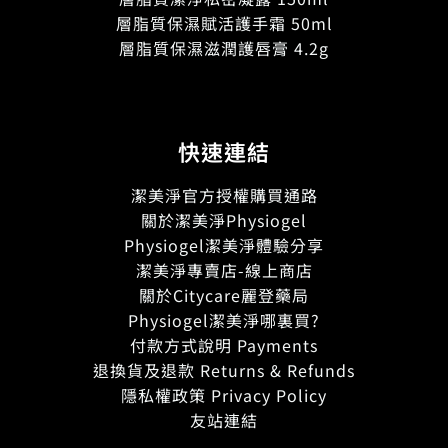
層脂質保濕賦活護手霜 50ml
層脂質保濕滋潤護唇膏 4.2g
快速連結
潔美淨官方授權購買通路
關於潔美淨Physiogel
Physiogel潔美淨體驗分享
潔美淨專賣店-線上商店
關於Citycare麗登藥局
Physiogel潔美淨哪裏買?
付款方式說明 Payments
退換貨及退款 Returns & Refunds
隱私權政策 Privacy Policy
友站連結