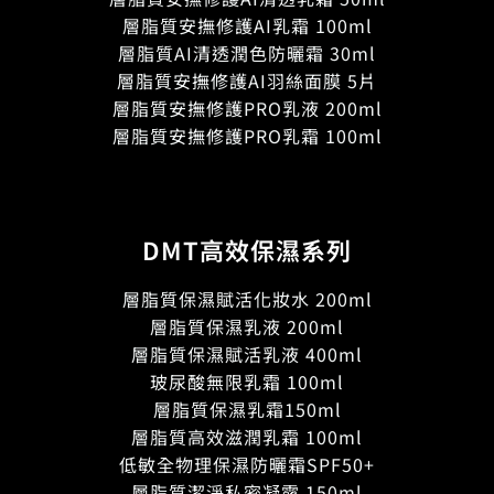
層脂質安撫修護AI乳霜 100ml
層脂質AI清透潤色防曬霜 30ml
層脂質安撫修護AI羽絲面膜 5片
層脂質安撫修護PRO乳液 200ml
層脂質安撫修護PRO乳霜 100ml
DMT高效保濕系列
層脂質保濕賦活化妝水 200ml
層脂質保濕乳液 200ml
層脂質保濕賦活乳液 400ml
玻尿酸無限乳霜 100ml
層脂質保濕乳霜150ml
層脂質高效滋潤乳霜 100ml
低敏全物理保濕防曬霜SPF50+
層脂質潔淨私密凝露 150ml