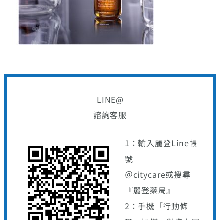
LINE@
諮詢客服
1：輸入麗登Line帳
號
＠citycare或搜尋
『麗登藥局』
2：手機「行動條