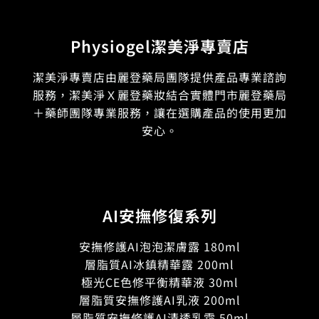
Physiogel潔美淨專賣店
潔美淨專賣店由麗登藥局團隊提供產品專業諮詢
服務，潔美淨Ｘ麗登藥妝結合實體門市麗登藥局
＋藥師團隊專業服務，讓在選購產品的使用更加
安心。
AI安撫修復系列
安撫修護AI泡泡潔膚露 180ml
層脂質AI冰鎮精華露 200ml
極光CE色修平衡精華液 30ml
層脂質安撫修護AI乳液 200ml
層脂質安撫修護AI清透乳霜 50ml