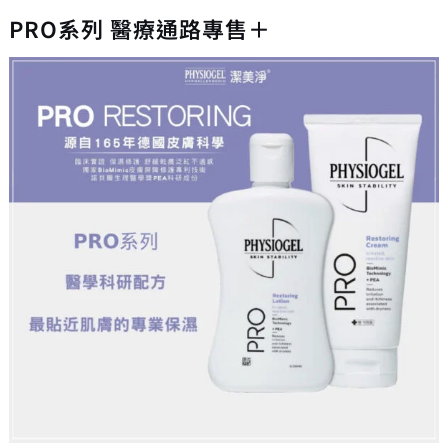
PRO系列 醫療通路專售＋