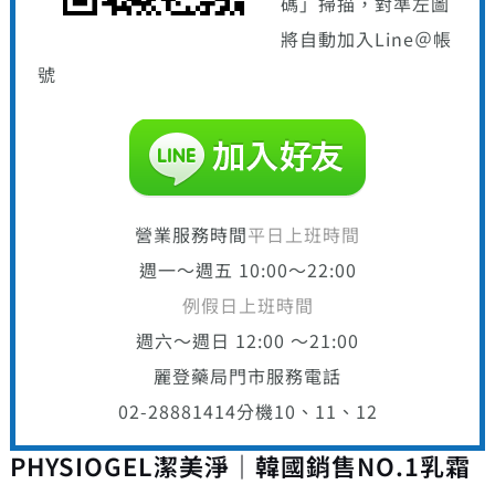
碼」掃描，對準左圖
將自動加入Line＠帳
號
營業服務時間
平日上班時間
週一～週五 10:00～22:00
例假日上班時間
週六～週日 12:00 ～21:00
麗登藥局門市服務電話
02-28881414
分機10、11、12
PHYSIOGEL潔美淨｜韓國銷售NO.1乳霜