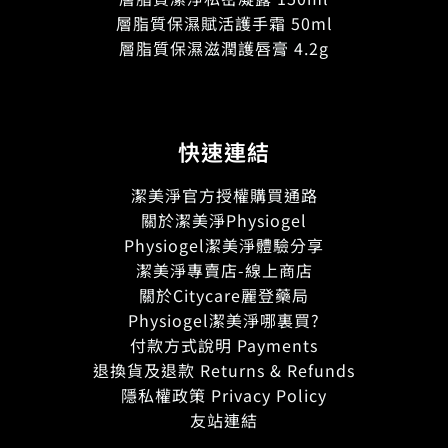
層脂質保濕賦活護手霜 50ml
層脂質保濕滋潤護唇膏 4.2g
快速連結
潔美淨官方授權購買通路
關於潔美淨Physiogel
Physiogel潔美淨體驗分享
潔美淨專賣店-線上商店
關於Citycare麗登藥局
Physiogel潔美淨哪裏買?
付款方式說明 Payments
退換貨及退款 Returns & Refunds
隱私權政策 Privacy Policy
友站連結