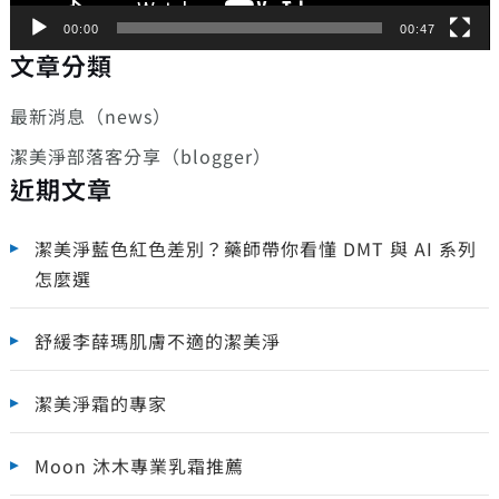
00:00
00:47
文章分類
最新消息（news）
潔美淨部落客分享（blogger）
近期文章
潔美淨藍色紅色差別？藥師帶你看懂 DMT 與 AI 系列
怎麼選
舒緩李薛瑪肌膚不適的潔美淨
潔美淨霜的專家
Moon 沐木專業乳霜推薦