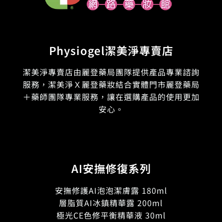
Physiogel潔美淨專賣店
潔美淨專賣店由麗登藥局團隊提供產品專業諮詢
服務，潔美淨Ｘ麗登藥妝結合實體門市麗登藥局
＋藥師團隊專業服務，讓在選購產品的使用更加
安心。
AI安撫修復系列
安撫修護AI泡泡潔膚露 180ml
層脂質AI冰鎮精華露 200ml
極光CE色修平衡精華液 30ml