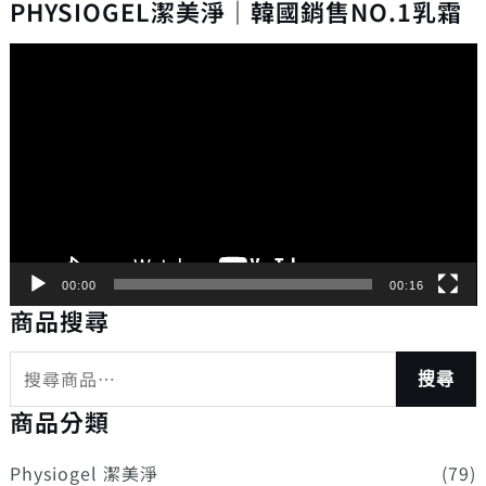
PHYSIOGEL潔美淨｜韓國銷售NO.1乳霜
視
訊
播
放
器
00:00
00:16
商品搜尋
搜尋
商品分類
Physiogel 潔美淨
(79)