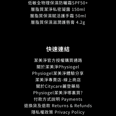
低敏全物理保濕防曬霜SPF50+
層脂質潔淨私密凝露 150ml
層脂質保濕賦活護手霜 50ml
層脂質保濕滋潤護唇膏 4.2g
快速連結
潔美淨官方授權購買通路
關於潔美淨Physiogel
Physiogel潔美淨體驗分享
潔美淨專賣店-線上商店
關於Citycare麗登藥局
Physiogel潔美淨哪裏買?
付款方式說明 Payments
退換貨及退款 Returns & Refunds
隱私權政策 Privacy Policy