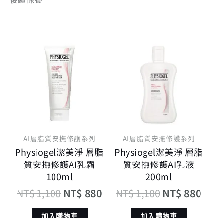
原
目
原
目
始
前
始
前
價
價
價
價
格：
格：
格：
格
NT$ 1,100。
NT$ 880。
NT$ 1,100
NT
AI層脂質安撫修護系列
AI層脂質安撫修護系列
Physiogel潔美淨 層脂
Physiogel潔美淨 層脂
質安撫修護AI乳霜
質安撫修護AI乳液
100ml
200ml
NT$
1,100
NT$
880
NT$
1,100
NT$
880
加入購物車
加入購物車