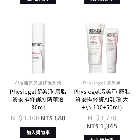
原
目
原
目
始
前
始
前
價
價
價
價
格：
格：
格：
格：
NT$ 1,100。
NT$ 880。
NT$ 1,
NT$ 1,
AI層脂質安撫修護系列
Physiogel 潔美淨
Physiogel潔美淨 層脂
Physiogel潔美淨 層脂
質安撫修護AI精華液
質安撫修護AI乳霜 大
30ml
+小(100+50ml)
NT$
1,100
NT$
880
NT$
1,770
NT$
1,345
加入購物車