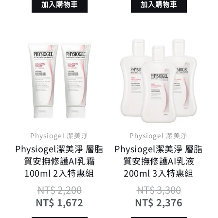
加入購物車
加入購物車
原
目
原
目
始
前
始
前
價
價
價
價
格：
格：
格：
格：
NT$ 2,200。
NT$ 1,672。
NT$ 3,
NT$ 2,
Physiogel 潔美淨
Physiogel 潔美淨
Physiogel潔美淨 層脂
Physiogel潔美淨 層脂
質安撫修護AI乳霜
質安撫修護AI乳液
100ml 2入特惠組
200ml 3入特惠組
NT$
2,200
NT$
3,300
NT$
1,672
NT$
2,376