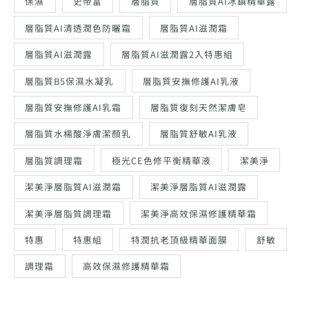
保濕
史帝富
層脂質
層脂質AI冰鎮精華露
層脂質AI清透潤色防曬霜
層脂質AI滋潤霜
層脂質AI滋潤露
層脂質AI滋潤露2入特惠組
層脂質B5保濕水凝乳
層脂質安撫修護AI乳液
層脂質安撫修護AI乳霜
層脂質復刻天然潔膚皂
層脂質水楊酸淨膚潔顏乳
層脂質舒敏AI乳液
層脂質調理霜
極光CE色修平衡精華液
潔美淨
潔美淨層脂質AI滋潤霜
潔美淨層脂質AI滋潤露
潔美淨層脂質調理霜
潔美淨高效保濕修護精華霜
特惠
特惠組
特潤抗老頂級精華面膜
舒敏
調理霜
高效保濕修護精華霜