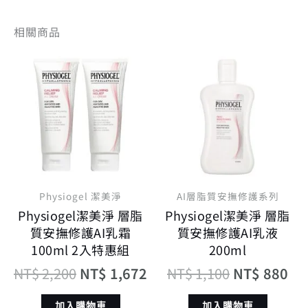
相關商品
原
目
原
目
始
前
始
前
價
價
價
價
格：
格：
格：
格
NT$ 2,200。
NT$ 1,672。
NT$ 1,100
NT
Physiogel 潔美淨
AI層脂質安撫修護系列
Physiogel潔美淨 層脂
Physiogel潔美淨 層脂
質安撫修護AI乳霜
質安撫修護AI乳液
100ml 2入特惠組
200ml
NT$
2,200
NT$
1,672
NT$
1,100
NT$
880
加入購物車
加入購物車