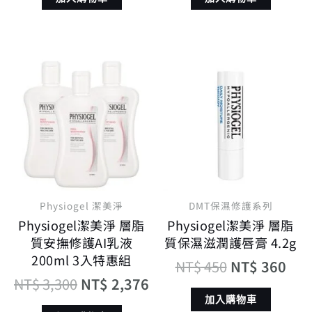
原
目
原
目
始
前
始
前
價
價
價
價
格：
格：
格：
格
NT$ 3,300。
NT$ 2,376。
NT$ 450。
NT$
Physiogel 潔美淨
DMT保濕修護系列
Physiogel潔美淨 層脂
Physiogel潔美淨 層脂
質安撫修護AI乳液
質保濕滋潤護唇膏 4.2g
200ml 3入特惠組
NT$
450
NT$
360
NT$
3,300
NT$
2,376
加入購物車