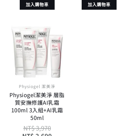
加入購物車
加入購物車
原
目
始
前
價
價
格：
格：
NT$ 3,970。
NT$ 2,699。
Physiogel 潔美淨
Physiogel潔美淨 層脂
質安撫修護AI乳霜
100ml 3入組+AI乳霜
50ml
NT$
3,970
NT$
2,699