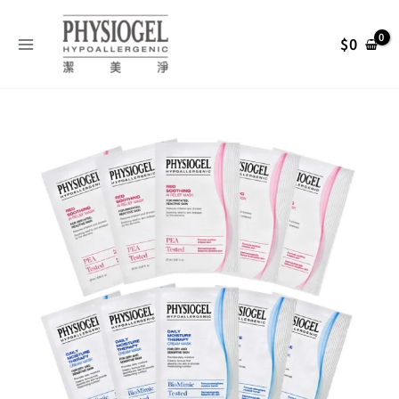
跳
搜
至
尋
$
0
主
關
要
內
鍵
容
字
原
目
:
始
前
價
價
格：
格：
NT$ 1,250。
NT$ 700。