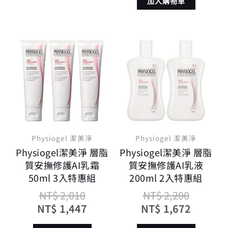
加入購物車
原
目
原
目
始
前
始
前
價
價
價
價
格：
格：
格：
格：
NT$ 2,010。
NT$ 1,447。
NT$ 2,
NT$ 1,
Physiogel 潔美淨
Physiogel 潔美淨
Physiogel潔美淨 層脂
Physiogel潔美淨 層脂
質安撫修護AI乳霜
質安撫修護AI乳液
50ml 3入特惠組
200ml 2入特惠組
NT$
2,010
NT$
2,200
NT$
1,447
NT$
1,672