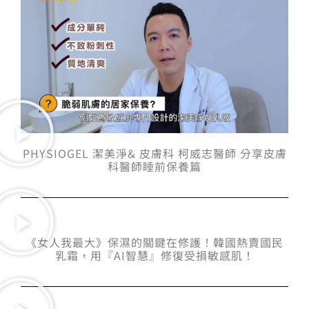
PHYSIOGEL 潔美淨& 皮膚科 柯威志醫師 分享皮膚
科醫師睡前保養篇
《女人我最大》保濕的關鍵在修護！韓國熱賣國民
乳霜，用『AI智慧』修復受損敏感肌！