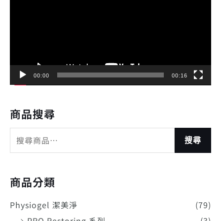
播
放
器
00:00
00:16
商品搜尋
搜尋
商品分類
Physiogel 潔美淨
(79)
PRO Restoring 系列
(3)