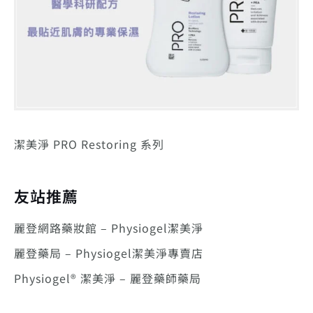
潔美淨 PRO Restoring 系列
友站推薦
麗登網路藥妝館 – Physiogel潔美淨
麗登藥局 – Physiogel潔美淨專賣店
Physiogel® 潔美淨 – 麗登藥師藥局