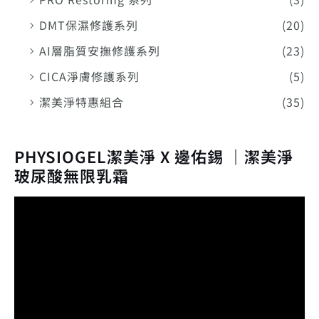
DMT保濕修護系列
(20)
AI層脂質安撫修護系列
(23)
CICA淨膚修護系列
(5)
潔美淨特惠組合
(35)
PHYSIOGEL潔美淨 X 邊佑錫 ｜潔美淨
玻尿酸無限乳霜
視
訊
播
放
器