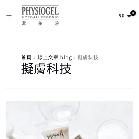
跳
搜
至
尋
$
0
主
關
要
內
鍵
容
字
:
首頁
線上文章 blog
擬膚科技
擬膚科技
敏
感
肌
苦
主