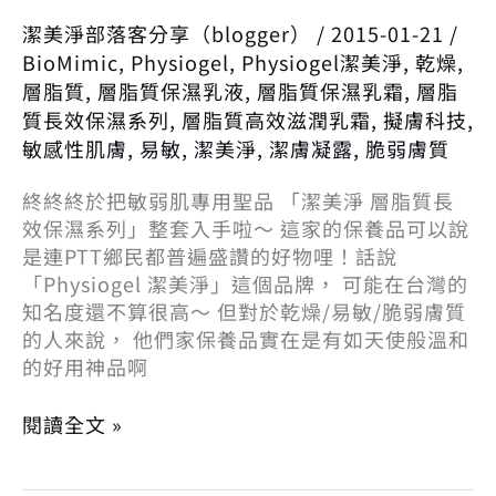
美
潔美淨部落客分享（blogger）
/
2015-01-21
/
淨
BioMimic
,
Physiogel
,
Physiogel潔美淨
,
乾燥
,
層
層脂質
,
層脂質保濕乳液
,
層脂質保濕乳霜
,
層脂
脂
質長效保濕系列
,
層脂質高效滋潤乳霜
,
擬膚科技
,
質
敏感性肌膚
,
易敏
,
潔美淨
,
潔膚凝露
,
脆弱膚質
長
效
終終終於把敏弱肌專用聖品 「潔美淨 層脂質長
保
效保濕系列」整套入手啦～ 這家的保養品可以說
濕
是連PTT鄉民都普遍盛讚的好物哩！話說
系
「Physiogel 潔美淨」這個品牌， 可能在台灣的
列
知名度還不算很高～ 但對於乾燥/易敏/脆弱膚質
的人來說， 他們家保養品實在是有如天使般溫和
的好用神品啊
閱讀全文 »