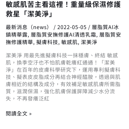
敏感肌苦主看這裡！重量級保濕修護
救星「潔美淨」
最新消息（news）
/
2022-05-05
/
層脂質AI冰
鎮精華露
,
層脂質安撫修護AI清透乳霜
,
層脂質安
撫修護精華
,
擬膚科技
,
敏感肌
,
潔美淨
潔美淨 用最先進擬膚科技一抹穩膚、終結 敏感
肌，換季空汙也不怕肌膚乾癢紅通通！「潔美
淨」在百年的皮膚科學研究下，運用專利擬膚科
技、擬表皮皮脂成分再結合神經醯胺，透過與肌
膚相近的結構及成分，有效補足敏感肌膚所需脂
質，滋潤保濕，強化肌膚保護屏障減少水分流
失，不再發癢泛紅
閱讀全文 »