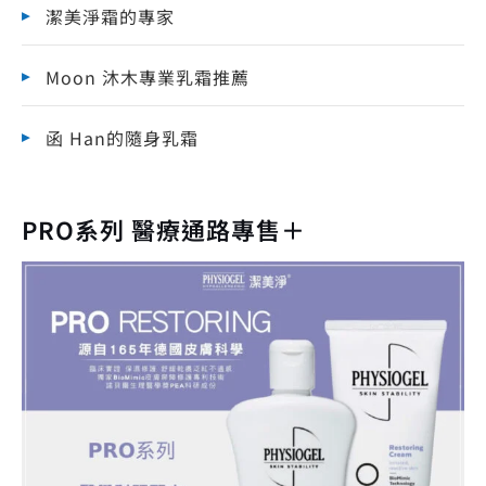
潔美淨霜的專家
Moon 沐木專業乳霜推薦
函 Han的隨身乳霜
PRO系列 醫療通路專售＋