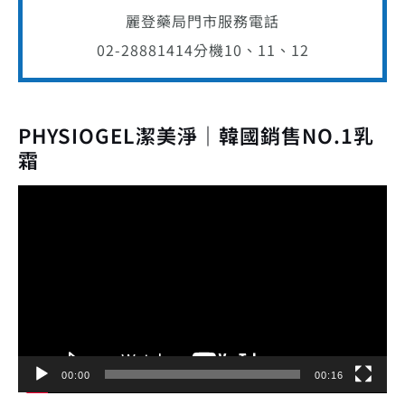
麗登藥局門市服務電話
02-28881414
分機10、11、12
PHYSIOGEL潔美淨｜韓國銷售NO.1乳
霜
視
訊
播
放
器
00:00
00:16