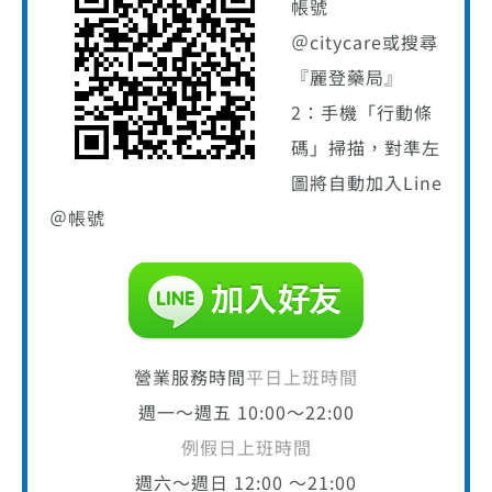
帳號
＠citycare或搜尋
『麗登藥局』
2：手機「行動條
碼」掃描，對準左
圖將自動加入Line
＠帳號
營業服務時間
平日上班時間
週一～週五 10:00～22:00
例假日上班時間
週六～週日 12:00 ～21:00