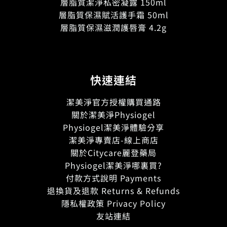
層脂質潔淨私密凝露 150ml
層脂質保濕賦活護手霜 50ml
層脂質保濕滋潤護唇膏 4.2g
快速連結
潔美淨官方授權購買通路
關於潔美淨Physiogel
Physiogel潔美淨體驗分享
潔美淨專賣店-線上商店
關於Citycare麗登藥局
Physiogel潔美淨哪裏買?
付款方式說明 Payments
退換貨及退款 Returns & Refunds
隱私權政策 Privacy Policy
友站連結