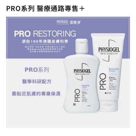
PRO系列 醫療通路專售＋