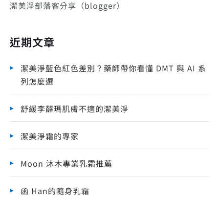
潔美淨部落客分享（blogger）
近期文章
潔美淨藍色紅色差別？藥師帶你看懂 DMT 與 AI 系
列怎麼選
舒緩李薛瑪肌膚不適的潔美淨
潔美淨霜的專家
Moon 沐木專業乳霜推薦
函 Han的隨身乳霜