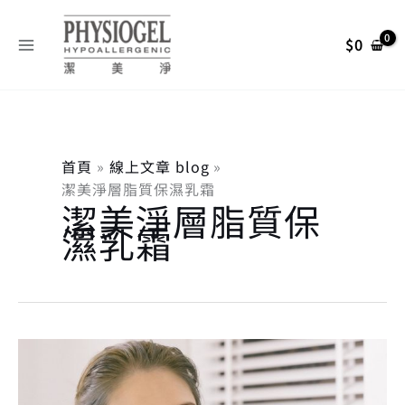
跳
搜
至
尋
$
0
主
關
要
內
鍵
容
字
:
首頁
線上文章 blog
潔美淨層脂質保濕乳霜
潔美淨層脂質保
濕乳霜
試
用
潔