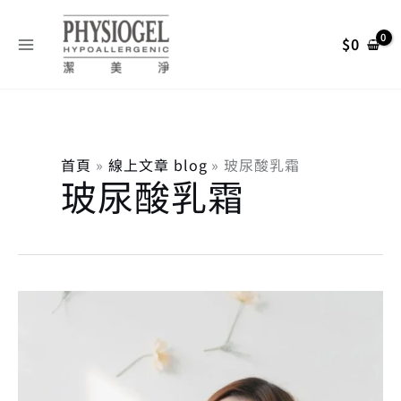
跳
搜
至
尋
$
0
主
關
要
內
鍵
容
字
:
首頁
線上文章 blog
玻尿酸乳霜
玻尿酸乳霜
潔
美
淨
霜
的