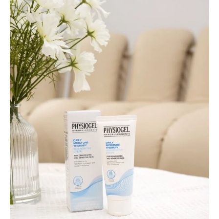
Han
的
隨
身
乳
霜