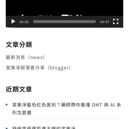
器
00:00
00:47
文章分類
最新消息（news）
潔美淨部落客分享（blogger）
近期文章
潔美淨藍色紅色差別？藥師帶你看懂 DMT 與 AI 系
列怎麼選
舒緩李薛瑪肌膚不適的潔美淨