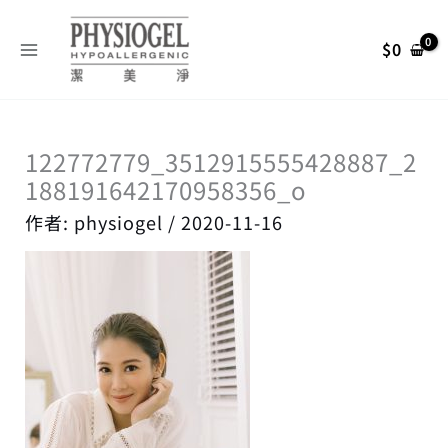
跳
搜
至
尋
$
0
主
關
要
內
鍵
容
字
122772779_3512915555428887_2
:
188191642170958356_o
作者:
physiogel
/
2020-11-16