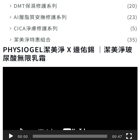
DMT保濕修護系列
(20)
AI層脂質安撫修護系列
(23)
CICA淨膚修護系列
(5)
潔美淨特惠組合
(35)
PHYSIOGEL潔美淨 X 邊佑錫 ｜潔美淨玻
尿酸無限乳霜
視
訊
播
放
器
00:00
00:47