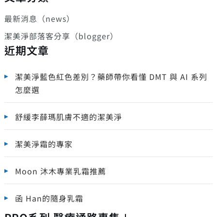
最新消息（news）
潔美淨部落客分享（blogger）
近期文章
潔美淨藍色紅色差別？藥師帶你看懂 DMT 與 AI 系列
怎麼選
舒緩李薛瑪肌膚不適的潔美淨
潔美淨霜的專家
Moon 沐木專業乳霜推薦
函 Han的隨身乳霜
PRO系列 醫療通路專售＋