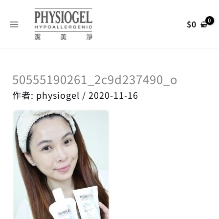
跳
搜
至
尋
$
0
主
關
要
內
鍵
容
字
50555190261_2c9d237490_o
:
作者:
physiogel
/
2020-11-16