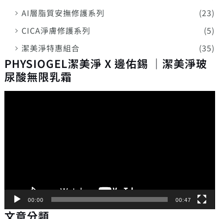
AI層脂質安撫修護系列
(23)
CICA淨膚修護系列
(5)
潔美淨特惠組合
(35)
PHYSIOGEL潔美淨 X 邊佑錫 ｜潔美淨玻
尿酸無限乳霜
視
訊
播
放
器
00:00
00:47
文章分類