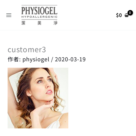
跳
搜
至
尋
$
0
主
關
要
內
鍵
容
字
customer3
:
作者:
physiogel
/
2020-03-19