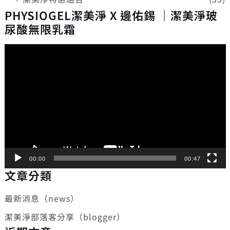
PHYSIOGEL潔美淨 X 邊佑錫 ｜潔美淨玻
尿酸無限乳霜
視
訊
播
放
器
00:00
00:47
文章分類
最新消息（news）
潔美淨部落客分享（blogger）