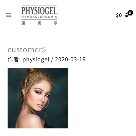
跳
搜
至
尋
$
0
主
關
要
內
鍵
容
字
customer5
:
作者:
physiogel
/
2020-03-19