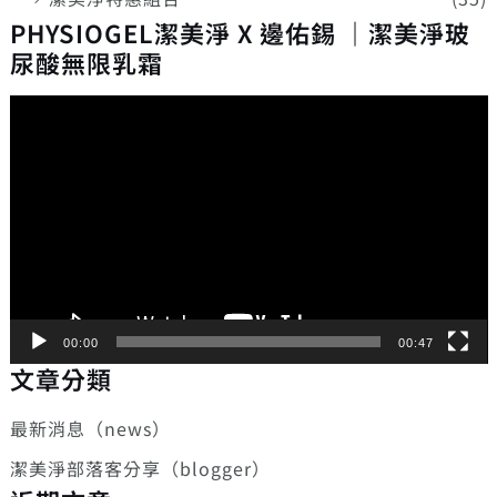
PHYSIOGEL潔美淨 X 邊佑錫 ｜潔美淨玻
尿酸無限乳霜
視
訊
播
放
器
00:00
00:47
文章分類
最新消息（news）
潔美淨部落客分享（blogger）