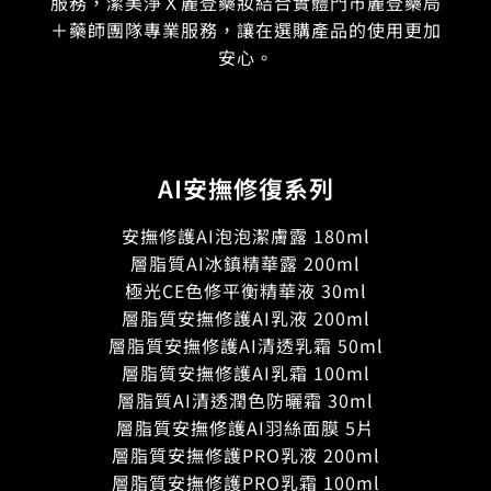
服務，潔美淨Ｘ麗登藥妝結合實體門市麗登藥局
＋藥師團隊專業服務，讓在選購產品的使用更加
安心。
AI安撫修復系列
安撫修護AI泡泡潔膚露 180ml
層脂質AI冰鎮精華露 200ml
極光CE色修平衡精華液 30ml
層脂質安撫修護AI乳液 200ml
層脂質安撫修護AI清透乳霜 50ml
層脂質安撫修護AI乳霜 100ml
層脂質AI清透潤色防曬霜 30ml
層脂質安撫修護AI羽絲面膜 5片
層脂質安撫修護PRO乳液 200ml
層脂質安撫修護PRO乳霜 100ml