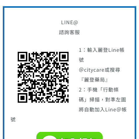
LINE@
諮詢客服
1：輸入麗登Line帳
號
＠citycare或搜尋
『麗登藥局』
2：手機「行動條
碼」掃描，對準左圖
將自動加入Line＠帳
號