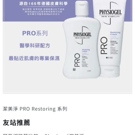
潔美淨 PRO Restoring 系列
友站推薦