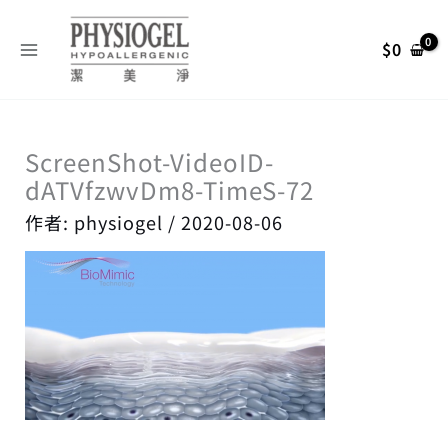
跳
搜
至
尋
$
0
主
關
要
內
鍵
容
字
ScreenShot-VideoID-
:
dATVfzwvDm8-TimeS-72
作者:
physiogel
/
2020-08-06