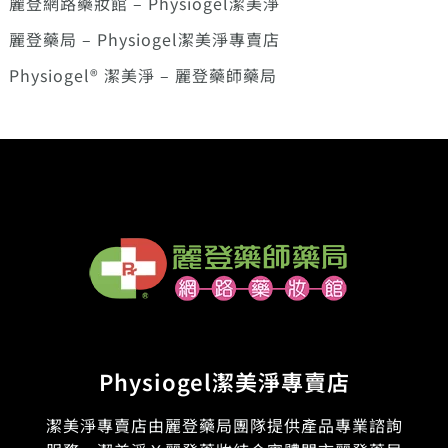
麗登網路藥妝館 – Physiogel潔美淨
麗登藥局 – Physiogel潔美淨專賣店
Physiogel® 潔美淨 – 麗登藥師藥局
Physiogel潔美淨專賣店
潔美淨專賣店由麗登藥局團隊提供產品專業諮詢