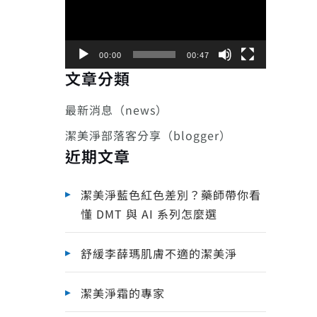
播
放
器
00:00
00:47
文章分類
最新消息（news）
潔美淨部落客分享（blogger）
近期文章
潔美淨藍色紅色差別？藥師帶你看
懂 DMT 與 AI 系列怎麼選
舒緩李薛瑪肌膚不適的潔美淨
潔美淨霜的專家