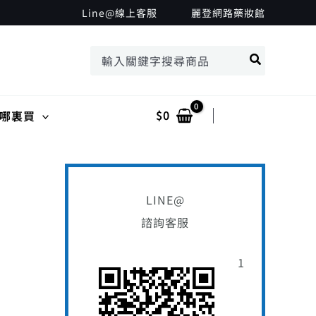
搜
Line@線上客服
麗登網路藥妝館
尋
搜
關
尋：
鍵
字
$
0
Log In
哪裏買
:
LINE@
諮詢客服
1