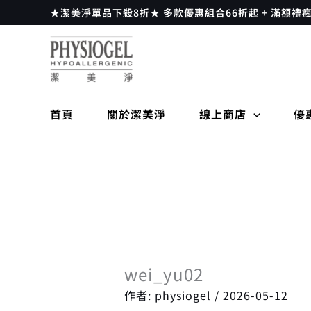
跳
★潔美淨單品下殺8折★ 多款優惠組合66折起 + 滿額禮
至
主
要
內
容
首頁
關於潔美淨
線上商店
優
wei_yu02
作者:
physiogel
/
2026-05-12