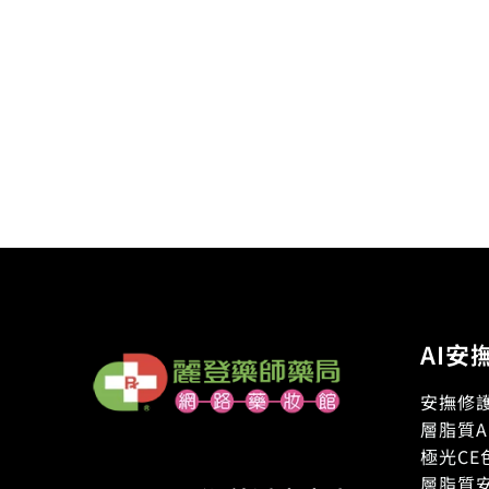
AI安
安撫修護
層脂質A
極光CE
層脂質安