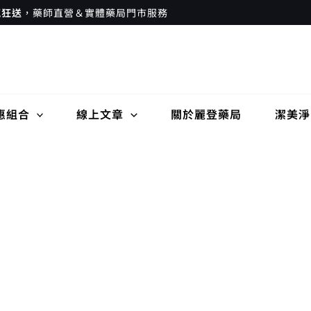
瘋狂送
，藥師直營＆實體藥局門市服務
惠組合
線上文章
關於麗登藥局
潔美淨