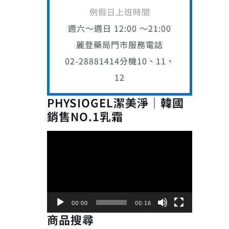
例假日上班時間
週六～週日 12:00 ～21:00
麗登藥局門市服務電話
02-28881414
分機10、11、
12
PHYSIOGEL潔美淨｜韓國
銷售NO.1乳霜
視
訊
播
放
器
00:00
00:16
商品搜尋