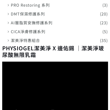
PRO Restoring 系列
(3)
DMT保濕修護系列
(20)
AI層脂質安撫修護系列
(23)
CICA淨膚修護系列
(5)
潔美淨特惠組合
(35)
PHYSIOGEL潔美淨 X 邊佑錫 ｜潔美淨玻
尿酸無限乳霜
視
訊
播
放
器