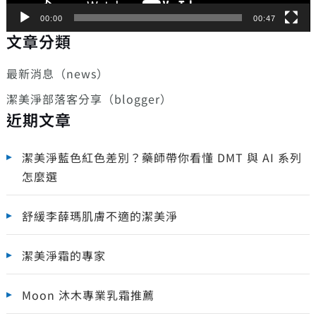
00:00
00:47
文章分類
最新消息（news）
潔美淨部落客分享（blogger）
近期文章
潔美淨藍色紅色差別？藥師帶你看懂 DMT 與 AI 系列
怎麼選
舒緩李薛瑪肌膚不適的潔美淨
潔美淨霜的專家
Moon 沐木專業乳霜推薦