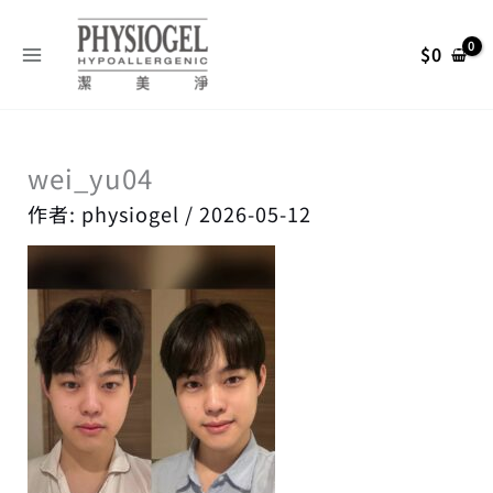
跳
搜
至
尋
$
0
主
關
要
內
鍵
容
字
wei_yu04
:
作者:
physiogel
/
2026-05-12