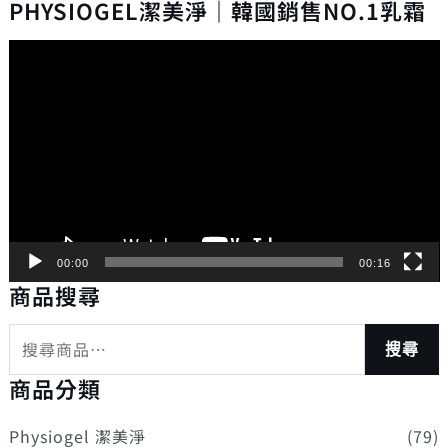
PHYSIOGEL潔美淨｜韓國銷售NO.1乳霜
視
訊
播
放
器
00:00
00:16
商品搜尋
搜尋
商品分類
Physiogel 潔美淨
(79)