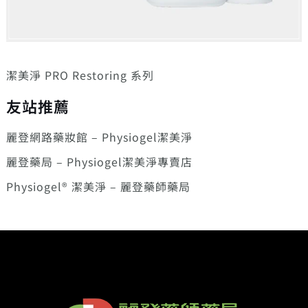
潔美淨 PRO Restoring 系列
友站推薦
麗登網路藥妝館 – Physiogel潔美淨
麗登藥局 – Physiogel潔美淨專賣店
Physiogel® 潔美淨 – 麗登藥師藥局