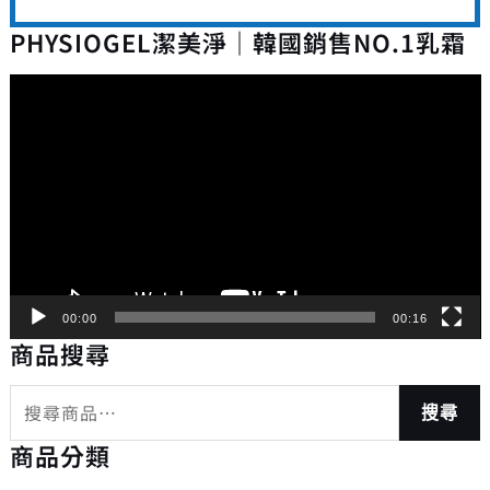
PHYSIOGEL潔美淨｜韓國銷售NO.1乳霜
視
訊
播
放
器
00:00
00:16
商品搜尋
搜尋
商品分類