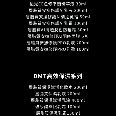
極光CE色修平衡精華液 30ml
層脂質安撫修護AI乳液 200ml
層脂質安撫修護AI清透乳霜 50ml
層脂質安撫修護AI乳霜 100ml
層脂質AI清透潤色防曬霜 30ml
層脂質安撫修護AI羽絲面膜 5片
層脂質安撫修護PRO乳液 200ml
層脂質安撫修護PRO乳霜 100ml
DMT高效保濕系列
層脂質保濕賦活化妝水 200ml
層脂質保濕乳液 200ml
層脂質保濕賦活乳液 400ml
玻尿酸無限乳霜 100ml
層脂質保濕乳霜150ml