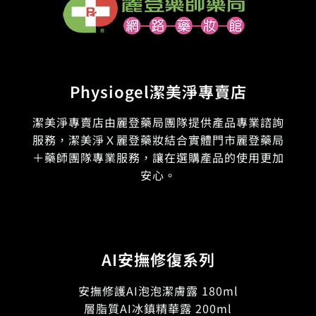
Physiogel潔美淨專賣店
潔美淨專賣店由麗登藥局團隊提供產品專業諮詢
服務，潔美淨Ｘ麗登藥妝結合實體門市麗登藥局
＋藥師團隊專業服務，讓在選購產品的使用更加
安心。
AI安撫修復系列
安撫修護AI泡泡潔膚露 180ml
層脂質AI冰鎮精華露 200ml