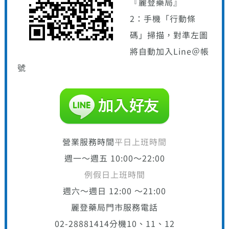
『麗登藥局』
2：手機「行動條
碼」掃描，對準左圖
將自動加入Line＠帳
號
營業服務時間
平日上班時間
週一～週五 10:00～22:00
例假日上班時間
週六～週日 12:00 ～21:00
麗登藥局門市服務電話
02-28881414
分機10、11、12