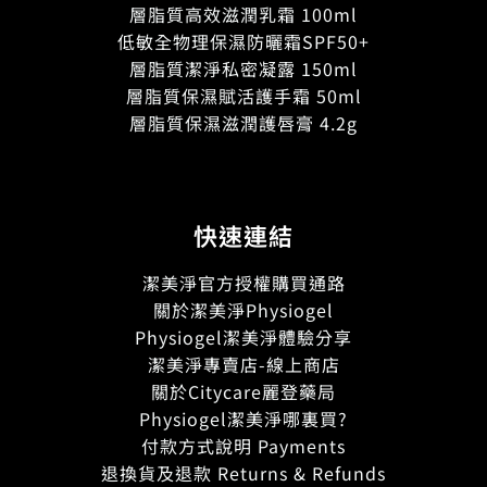
層脂質高效滋潤乳霜 100ml
低敏全物理保濕防曬霜SPF50+
層脂質潔淨私密凝露 150ml
層脂質保濕賦活護手霜 50ml
層脂質保濕滋潤護唇膏 4.2g
快速連結
潔美淨官方授權購買通路
關於潔美淨Physiogel
Physiogel潔美淨體驗分享
潔美淨專賣店-線上商店
關於Citycare麗登藥局
Physiogel潔美淨哪裏買?
付款方式說明 Payments
退換貨及退款 Returns & Refunds