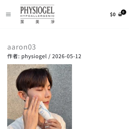
跳
搜
至
尋
$
0
主
關
要
內
鍵
容
字
aaron03
:
作者:
physiogel
/
2026-05-12