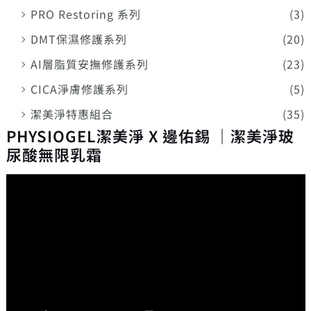
PRO Restoring 系列
(3)
DMT保濕修護系列
(20)
AI層脂質安撫修護系列
(23)
CICA淨膚修護系列
(5)
潔美淨特惠組合
(35)
PHYSIOGEL潔美淨 X 邊佑錫 ｜潔美淨玻
尿酸無限乳霜
視
訊
播
放
器