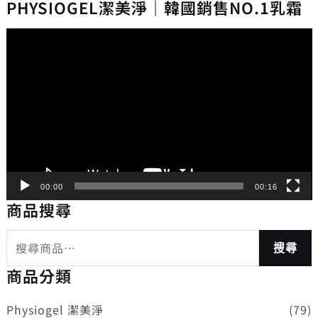
PHYSIOGEL潔美淨｜韓國銷售NO.1乳霜
視
訊
播
放
器
00:00
00:16
商品搜尋
搜尋
商品分類
Physiogel 潔美淨
(79)