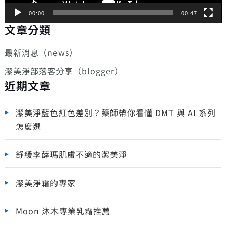
00:00
00:47
文章分類
最新消息（news）
潔美淨部落客分享（blogger）
近期文章
潔美淨藍色紅色差別？藥師帶你看懂 DMT 與 AI 系列
怎麼選
舒緩李薛瑪肌膚不適的潔美淨
潔美淨霜的專家
Moon 沐木專業乳霜推薦