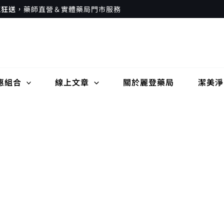
瘋狂送
，藥師直營＆實體藥局門市服務
惠組合
線上文章
關於麗登藥局
潔美淨