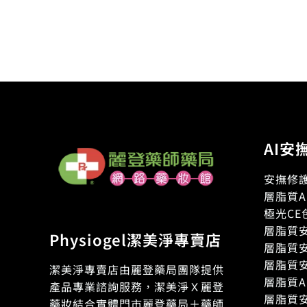
AI安
安撫修護
層脂質A
極光CE
層脂質安
Physiogel潔美淨專賣店
層脂質安
層脂質安
潔美淨專賣店由麗登藥局團隊提供
層脂質A
產品專業諮詢服務，潔美淨Ｘ麗登
層脂質安
藥妝結合實體門市麗登藥局＋藥師