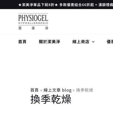
跳
★潔美淨單品下殺8折★ 多款優惠組合66折起 + 滿額禮
至
主
要
內
容
首頁
關於潔美淨
線上商店
優
首頁
線上文章 blog
換季乾燥
換季乾燥