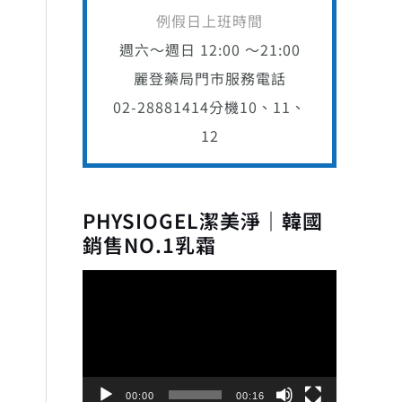
例假日上班時間
週六～週日 12:00 ～21:00
麗登藥局門市服務電話
02-28881414
分機10、11、
12
PHYSIOGEL潔美淨｜韓國
銷售NO.1乳霜
視
訊
播
放
器
00:00
00:16