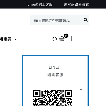
搜
Line@線上客服
麗登網路藥妝館
尋
搜
關
尋：
鍵
字
$
0
Log In
哪裏買
:
LINE@
諮詢客服
1