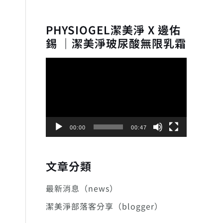
PHYSIOGEL潔美淨 X 邊佑
錫 ｜潔美淨玻尿酸無限乳霜
視
訊
播
放
器
00:00
00:47
文章分類
最新消息（news）
潔美淨部落客分享（blogger）