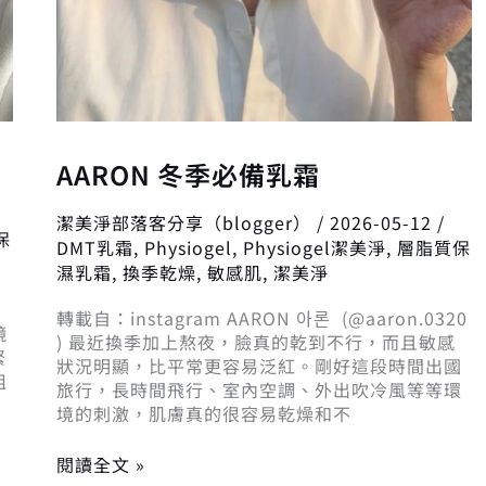
AARON 冬季必備乳霜
潔美淨部落客分享（blogger）
/
2026-05-12
/
保
DMT乳霜
,
Physiogel
,
Physiogel潔美淨
,
層脂質保
濕乳霜
,
換季乾燥
,
敏感肌
,
潔美淨
轉載自：instagram AARON 아론 (@aaron.0320
鏡
) 最近換季加上熬夜，臉真的乾到不行，而且敏感
緊
狀況明顯，比平常更容易泛紅。剛好這段時間出國
姐
旅行，長時間飛行、室內空調、外出吹冷風等等環
境的刺激，肌膚真的很容易乾燥和不
閱讀全文 »