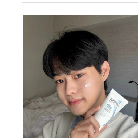
林
浚
暐
暐
魚
乾
性
肌
膚
推
薦