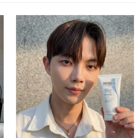
AARON
冬
季
必
備
乳
霜