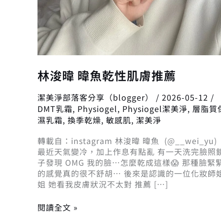
林浚暐 暐魚乾性肌膚推薦
潔美淨部落客分享（blogger）
/
2026-05-12
/
DMT乳霜
,
Physiogel
,
Physiogel潔美淨
,
層脂質
濕乳霜
,
換季乾燥
,
敏感肌
,
潔美淨
轉載自：instagram 林浚暐 暐魚 (@__wei_yu)
最近天氣變冷，加上作息有點亂 有一天洗完臉照
子發現 OMG 我的臉…怎麼乾成這樣😱 那種臉緊
的感覺真的很不舒胡… 後來是認識的一位化妝師
姐 她看我皮膚狀況不太對 推薦 […]
閱讀全文 »